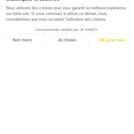
Nous utilisons des cookies pour vous garantir la meilleure expérience
sur notre site. Si vous continuez à utiliser ce dernier, nous
considérerons que vous acceptez l'utilisation des cookies.
Consentements certifiés par
Non merci
Je choisis
OK pour moi
Axeptio consent
Plateforme de Gestion du Consentement : Personnalise
Notre plateforme vous permet d'adapter et de gérer vos 